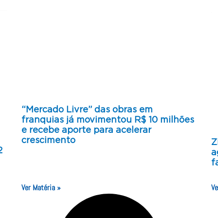
“Mercado Livre” das obras em
franquias já movimentou R$ 10 milhões
e recebe aporte para acelerar
crescimento
Z
2
a
f
Ver Matéria »
Ve