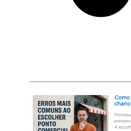
Como 
chanc
Primeir
primeiro
A escol