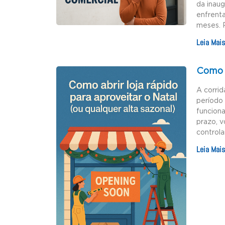
da inau
enfrenta
meses. 
Leia Mais
Como a
A corrid
período 
funciona
prazo, v
controla
Leia Mais