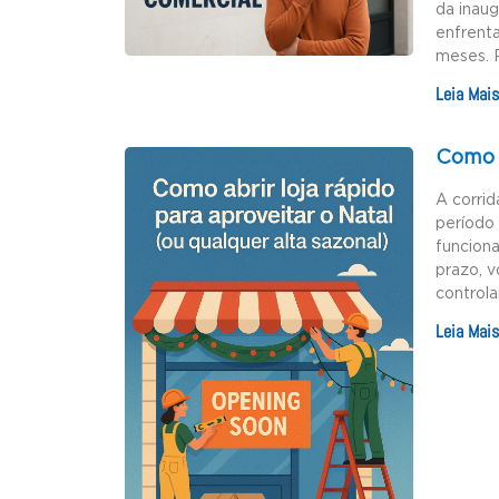
da inau
enfrenta
meses. 
Leia Mais
Como a
A corrid
período 
funciona
prazo, v
controla
Leia Mais