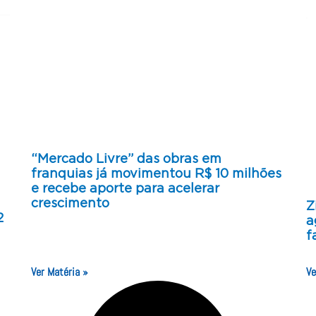
“Mercado Livre” das obras em
franquias já movimentou R$ 10 milhões
e recebe aporte para acelerar
crescimento
Z
2
a
f
Ver Matéria »
Ve