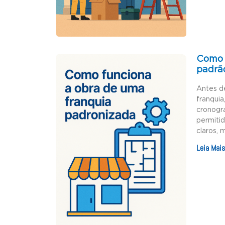
Como 
padrã
Antes d
franquia
cronogr
permiti
claros, 
Leia Mais