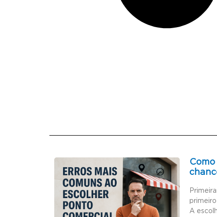
Como 
chanc
Primeir
primeiro
A escol