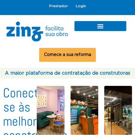
Prestador
Login
Comece a sua reforma
A maior plataforma de contratação de construtoras
Conecte-
se às
melhores