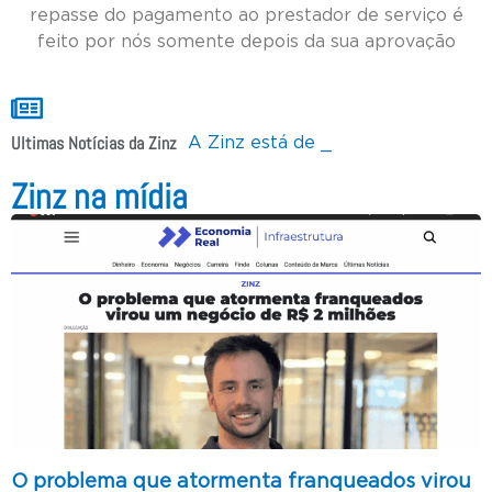
repasse do pagamento ao prestador de serviço é
feito por nós somente depois da sua aprovação
Ultimas Notícias da Zinz
A Zinz está de cara nova!
Zinz é top 10 Startups no Paraná
Como foi 2022 para o mercado de franquias no Brasil
Zinz na mídia
O problema que atormenta franqueados virou