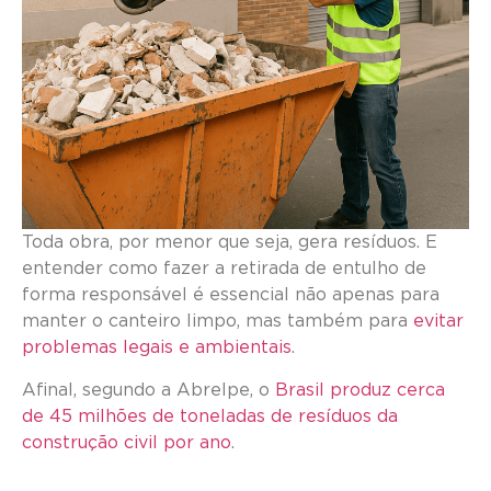
Toda obra, por menor que seja, gera resíduos. E
entender como fazer a retirada de entulho de
forma responsável é essencial não apenas para
manter o canteiro limpo, mas também para
evitar
problemas legais e ambientais
.
Afinal, segundo a
Abrelpe
, o
Brasil produz cerca
de 45 milhões de toneladas de resíduos da
construção civil por ano
.