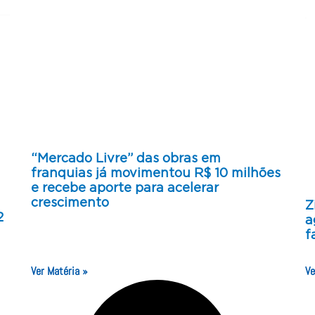
“Mercado Livre” das obras em
franquias já movimentou R$ 10 milhões
e recebe aporte para acelerar
crescimento
Z
2
a
f
Ver Matéria »
Ve