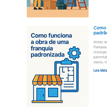
Como 
padrã
Antes d
franquia
cronogr
permiti
claros, 
Leia Mais