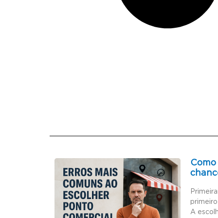
Como 
chanc
Primeir
primeiro
A escol