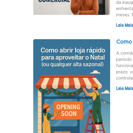
da inau
enfrenta
meses. 
Leia Mais
Como a
A corrid
período 
funciona
prazo, v
controla
Leia Mais