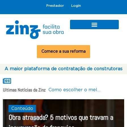
Prestador
Login
Comece a sua reforma
A maior plataforma de contratação de construtoras
Ultimas Notícias da Zinz
Por que obras atrasam? 12 causas e como evitar
Como escolher o melhor ponto comercial para o seu tipo de franquia
Como escolher ponto comercial e aumentar as chances de faturar
Conteúdo
Obra atrasada? 5 motivos que travam a