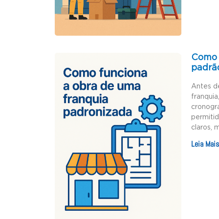
Como 
padrã
Antes d
franquia
cronogr
permiti
claros, 
Leia Mais