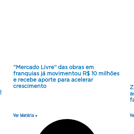
“Mercado Livre” das obras em
franquias já movimentou R$ 10 milhões
e recebe aporte para acelerar
crescimento
Z
2
a
f
Ver Matéria »
Ve