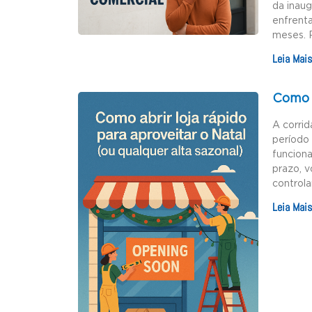
da inau
enfrenta
meses. 
Leia Mais
Como a
A corrid
período 
funciona
prazo, v
controla
Leia Mais