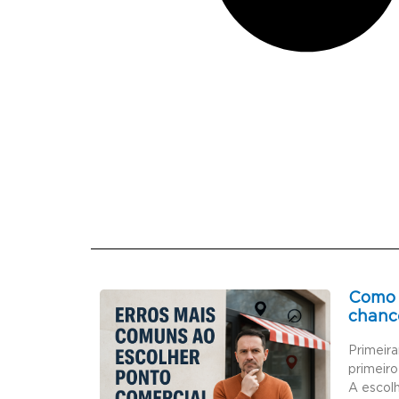
Como 
chanc
Primeir
primeiro
A escol