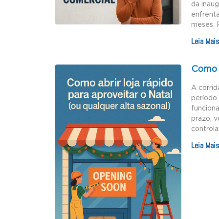
da inau
enfrenta
meses. 
Leia Mais
Como a
A corrid
período 
funciona
prazo, v
controla
Leia Mais