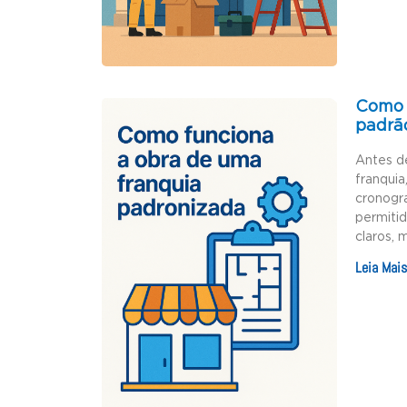
Como 
padrã
Antes d
franquia
cronogr
permiti
claros, 
Leia Mais