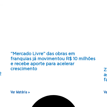
“Mercado Livre” das obras em
franquias já movimentou R$ 10 milhões
e recebe aporte para acelerar
crescimento
Z
2
a
f
Ver Matéria »
Ve