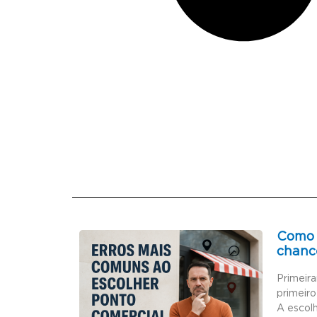
Como 
chanc
Primeir
primeiro
A escol