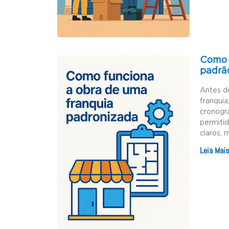
Como 
padrã
Antes d
franquia
cronogr
permiti
claros, 
Leia Mais