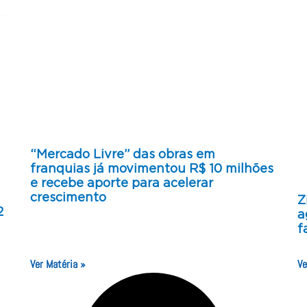
“Mercado Livre” das obras em
franquias já movimentou R$ 10 milhões
e recebe aporte para acelerar
crescimento
Z
2
a
f
Ver Matéria »
Ve