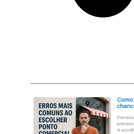
Como 
chanc
Primeir
primeiro
A escol