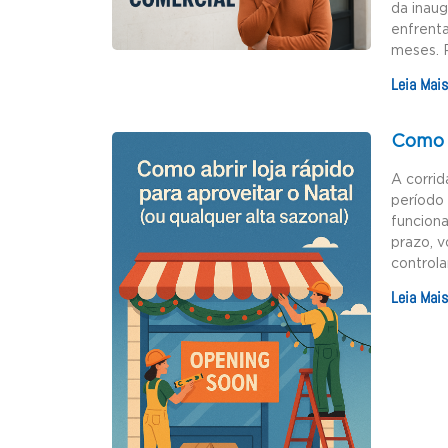
da inau
enfrenta
meses. 
Leia Mais
Como a
A corrid
período 
funciona
prazo, v
controla
Leia Mais