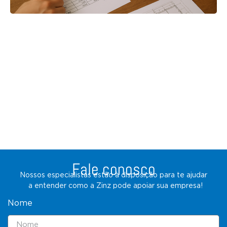
Fale conosco
Nossos especialistas estão à disposição para te ajudar
a entender como a Zinz pode apoiar sua empresa!
Nome