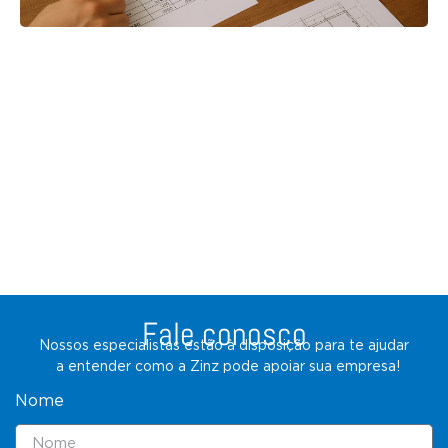
Fale conosco
Nossos especialistas estão à disposição para te ajudar
a entender como a Zinz pode apoiar sua empresa!
Nome