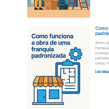
Como 
padrã
Antes d
franquia
cronogr
permiti
claros, 
Leia Mais