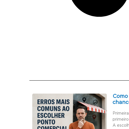
Como 
chanc
Primeir
primeiro
A escol