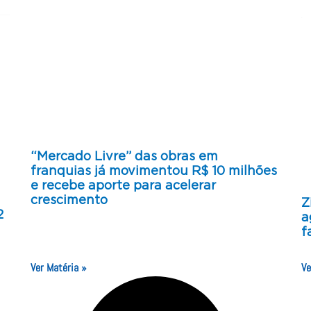
“Mercado Livre” das obras em
franquias já movimentou R$ 10 milhões
e recebe aporte para acelerar
crescimento
Z
2
a
f
Ver Matéria »
Ve