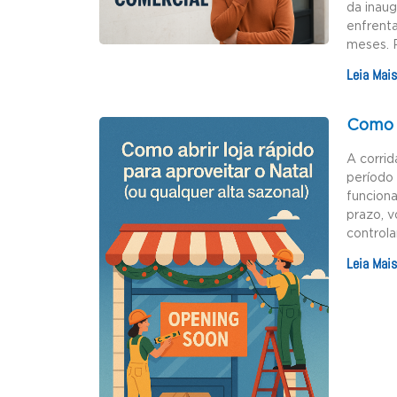
da inau
enfrenta
meses. 
Leia Mais
Como a
A corrid
período 
funciona
prazo, v
controla
Leia Mais