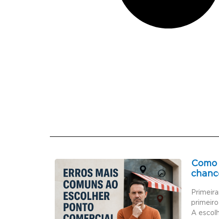
Como 
chanc
Primeir
primeiro
A escol