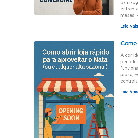
da inau
enfrenta
meses. 
Leia Mais
Como a
A corrid
período 
funciona
prazo, v
controla
Leia Mais