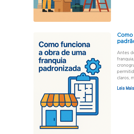
Como 
padrã
Antes d
franquia
cronogr
permiti
claros, 
Leia Mais