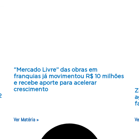
“Mercado Livre” das obras em
franquias já movimentou R$ 10 milhões
e recebe aporte para acelerar
crescimento
Z
2
a
f
Ver Matéria »
Ve