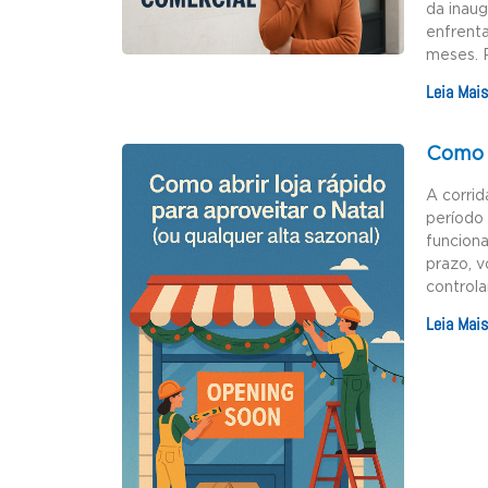
da inau
enfrenta
meses. 
Leia Mais
Como a
A corrid
período 
funciona
prazo, v
controla
Leia Mais