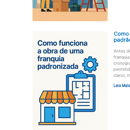
Como 
padrã
Antes d
franquia
cronogr
permiti
claros, 
Leia Mais