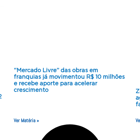
“Mercado Livre” das obras em
franquias já movimentou R$ 10 milhões
e recebe aporte para acelerar
crescimento
Z
2
a
f
Ver Matéria »
Ve