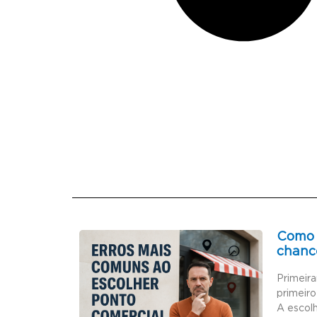
Como 
chanc
Primeir
primeiro
A escol