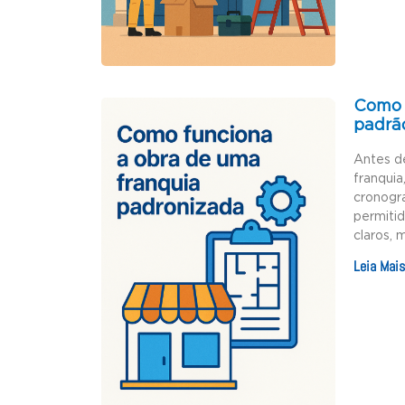
Como 
padrã
Antes d
franquia
cronogr
permiti
claros, 
Leia Mais