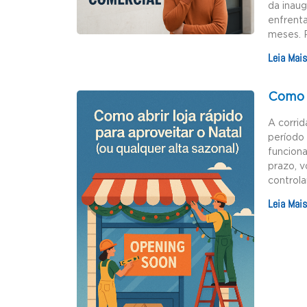
da inau
enfrenta
meses. 
Leia Mais
Como a
A corrid
período 
funciona
prazo, v
controla
Leia Mais