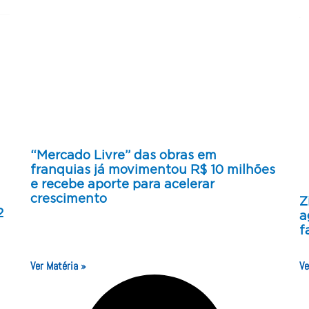
“Mercado Livre” das obras em
franquias já movimentou R$ 10 milhões
e recebe aporte para acelerar
crescimento
Z
2
a
f
Ver Matéria »
Ve