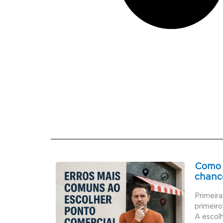
Como 
chanc
Primeir
primeiro
A escol