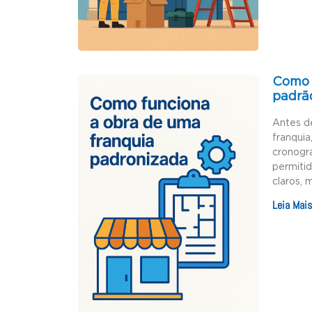
Como 
padrã
Antes d
franquia
cronogr
permiti
claros, 
Leia Mais