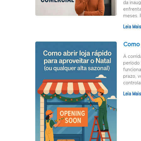
da inau
enfrenta
meses. 
Leia Mais
Como a
A corrid
período 
funciona
prazo, v
controla
Leia Mais