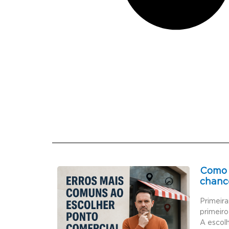
Como 
chanc
Primeir
primeiro
A escol