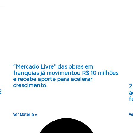
“Mercado Livre” das obras em
franquias já movimentou R$ 10 milhões
e recebe aporte para acelerar
crescimento
Z
2
a
f
Ver Matéria »
Ve