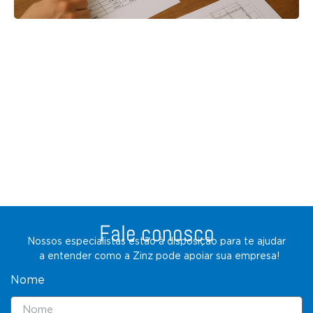
Fale conosco
Nossos especialistas estão à disposição para te ajudar
a entender como a Zinz pode apoiar sua empresa!
Nome