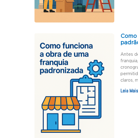
Como 
padrã
Antes d
franquia
cronogr
permiti
claros, 
Leia Mais