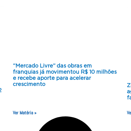
“Mercado Livre” das obras em
franquias já movimentou R$ 10 milhões
e recebe aporte para acelerar
crescimento
Z
2
a
f
Ver Matéria »
Ve