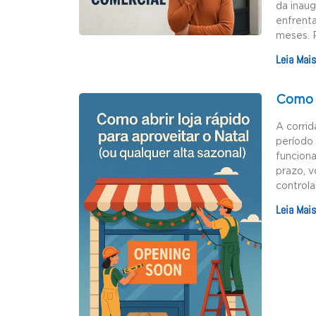
da inau
enfrenta
meses. 
Leia Mais
Como a
A corrid
período 
funciona
prazo, v
controla
Leia Mais