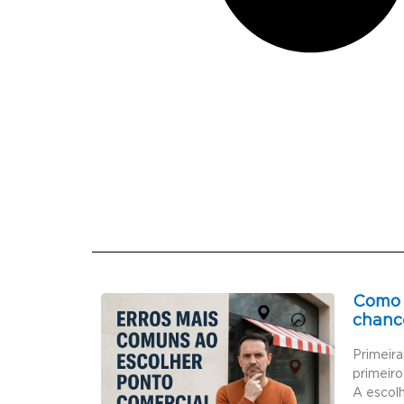
Como 
chanc
Primeir
primeiro
A escol