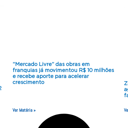
“Mercado Livre” das obras em
franquias já movimentou R$ 10 milhões
e recebe aporte para acelerar
crescimento
Z
2
a
f
Ver Matéria »
Ve