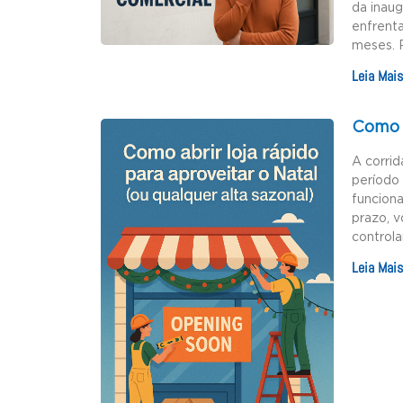
da inau
enfrenta
meses. 
Leia Mais
Como a
A corrid
período 
funciona
prazo, v
controla
Leia Mais