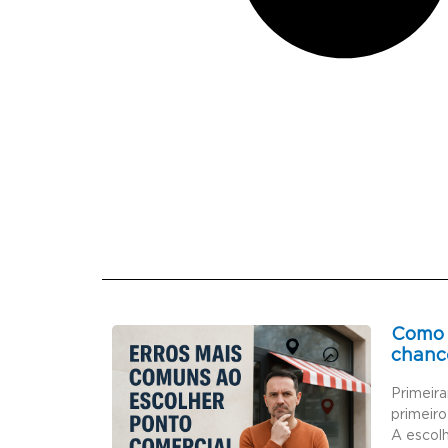
Como 
chanc
Primeir
primeiro
A escol