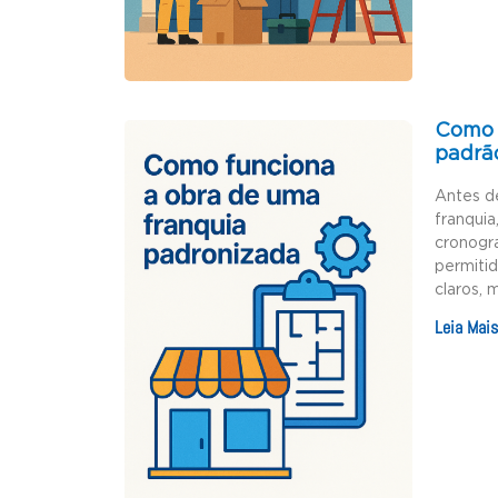
Como 
padrã
Antes d
franquia
cronogr
permiti
claros, 
Leia Mais