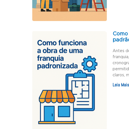
Como 
padrã
Antes d
franquia
cronogr
permiti
claros, 
Leia Mais