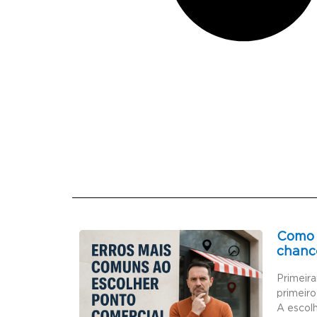
Como 
chanc
Primeir
primeiro
A escol