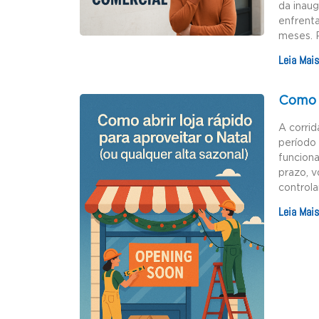
da inau
enfrenta
meses. 
Leia Mais
Como a
A corrid
período 
funciona
prazo, v
controla
Leia Mais