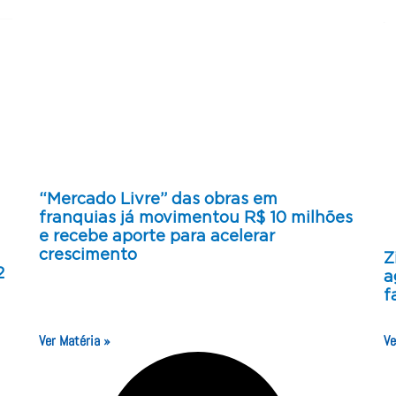
“Mercado Livre” das obras em
franquias já movimentou R$ 10 milhões
e recebe aporte para acelerar
crescimento
Z
2
a
f
Ver Matéria »
Ve