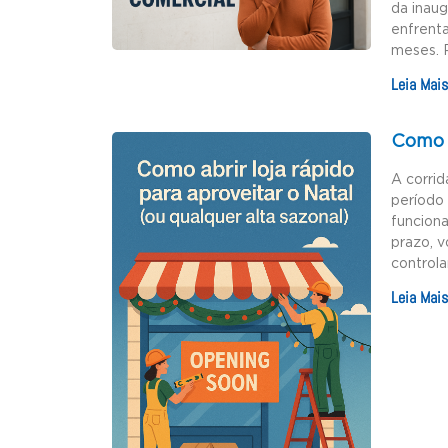
da inau
enfrenta
meses. 
Leia Mais
Como a
A corrid
período 
funciona
prazo, v
controla
Leia Mais