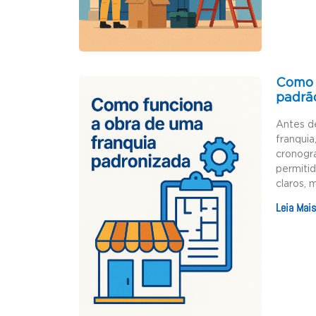
Como 
padrã
Antes d
franquia
cronogr
permiti
claros, 
Leia Mais