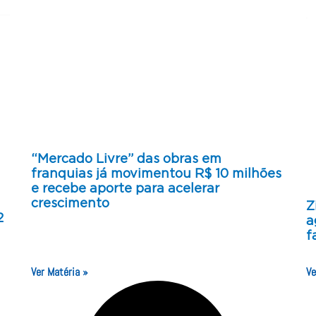
“Mercado Livre” das obras em
franquias já movimentou R$ 10 milhões
e recebe aporte para acelerar
crescimento
Z
2
a
f
Ver Matéria »
Ve