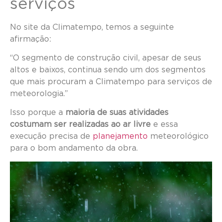
serviços
No site da Climatempo, temos a seguinte
afirmação:
“O segmento de construção civil, apesar de seus
altos e baixos, continua sendo um dos segmentos
que mais procuram a Climatempo para serviços de
meteorologia.”
Isso porque a
maioria de suas atividades
costumam ser realizadas ao ar livre
e essa
execução precisa de
planejamento
meteorológico
para o bom andamento da obra.