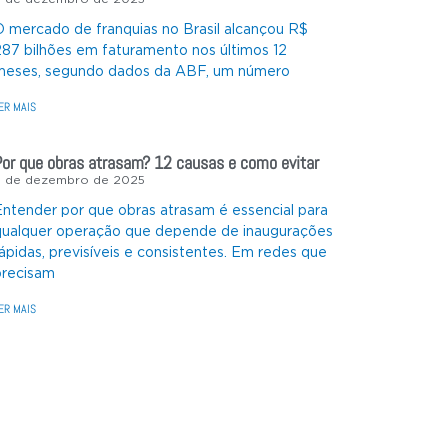
O mercado de franquias no Brasil alcançou R$
287 bilhões em faturamento nos últimos 12
meses, segundo dados da ABF, um número
ER MAIS
Por que obras atrasam? 12 causas e como evitar
3 de dezembro de 2025
Entender por que obras atrasam é essencial para
qualquer operação que depende de inaugurações
rápidas, previsíveis e consistentes. Em redes que
precisam
ER MAIS