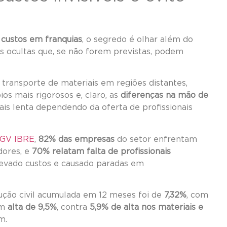
 custos em franquias
, o segredo é olhar além do
as ocultas que, se não forem previstas, podem
transporte de materiais em regiões distantes,
ios mais rigorosos e, claro, as
diferenças na mão de
is lenta dependendo da oferta de profissionais
FGV IBRE
,
82% das empresas
do setor enfrentam
dores, e
70% relatam falta de profissionais
elevado custos e causado paradas em
rução civil acumulada em 12 meses foi de
7,32%
, com
om
alta de 9,5%
, contra
5,9% de alta nos materiais e
m.