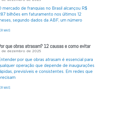
O mercado de franquias no Brasil alcançou R$
287 bilhões em faturamento nos últimos 12
meses, segundo dados da ABF, um número
ER MAIS
Por que obras atrasam? 12 causas e como evitar
3 de dezembro de 2025
Entender por que obras atrasam é essencial para
qualquer operação que depende de inaugurações
rápidas, previsíveis e consistentes. Em redes que
precisam
ER MAIS