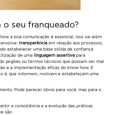
a o seu franqueado?
-how a boa comunicação é essencial. Isso vai além
 envolve:
transparência
em relação aos processos,
ando estabelecer uma base sólida de confiança
tilização de uma
linguagem assertiva
para
ando jargões ou termos técnicos que possam ser mal
nsão e a implementação eficaz do know-how. E
sto é, que
informem, motivem
e estabeleçam uma
ento. Pode parecer óbvio para você, mas para o
tir a consistência e a evolução das práticas
ve são: